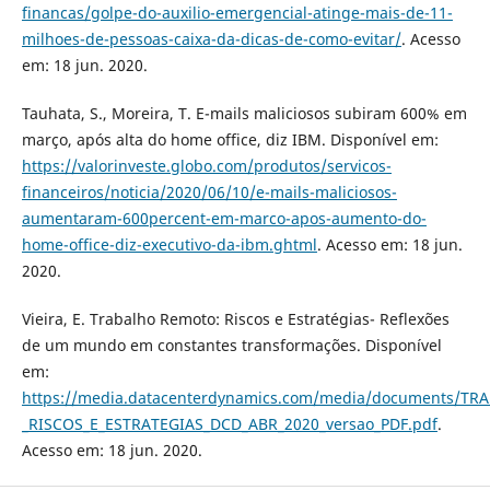
financas/golpe-do-auxilio-emergencial-atinge-mais-de-11-
milhoes-de-pessoas-caixa-da-dicas-de-como-evitar/
. Acesso
em: 18 jun. 2020.
Tauhata, S., Moreira, T. E-mails maliciosos subiram 600% em
março, após alta do home office, diz IBM. Disponível em:
https://valorinveste.globo.com/produtos/servicos-
financeiros/noticia/2020/06/10/e-mails-maliciosos-
aumentaram-600percent-em-marco-apos-aumento-do-
home-office-diz-executivo-da-ibm.ghtml
. Acesso em: 18 jun.
2020.
Vieira, E. Trabalho Remoto: Riscos e Estratégias- Reflexões
de um mundo em constantes transformações. Disponível
em:
https://media.datacenterdynamics.com/media/documents/T
_RISCOS_E_ESTRATEGIAS_DCD_ABR_2020_versao_PDF.pdf
.
Acesso em: 18 jun. 2020.