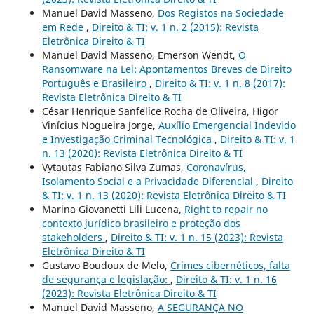
Manuel David Masseno,
Dos Registos na Sociedade
em Rede
,
Direito & TI: v. 1 n. 2 (2015): Revista
Eletrônica Direito & TI
Manuel David Masseno, Emerson Wendt,
O
Ransomware na Lei: Apontamentos Breves de Direito
Português e Brasileiro
,
Direito & TI: v. 1 n. 8 (2017):
Revista Eletrônica Direito & TI
César Henrique Sanfelice Rocha de Oliveira, Higor
Vinícius Nogueira Jorge,
Auxílio Emergencial Indevido
e Investigação Criminal Tecnológica
,
Direito & TI: v. 1
n. 13 (2020): Revista Eletrônica Direito & TI
Vytautas Fabiano Silva Zumas,
Coronavírus,
Isolamento Social e a Privacidade Diferencial
,
Direito
& TI: v. 1 n. 13 (2020): Revista Eletrônica Direito & TI
Marina Giovanetti Lili Lucena,
Right to repair no
contexto jurídico brasileiro e proteção dos
stakeholders
,
Direito & TI: v. 1 n. 15 (2023): Revista
Eletrônica Direito & TI
Gustavo Boudoux de Melo,
Crimes cibernéticos, falta
de segurança e legislação:
,
Direito & TI: v. 1 n. 16
(2023): Revista Eletrônica Direito & TI
Manuel David Masseno,
A SEGURANÇA NO