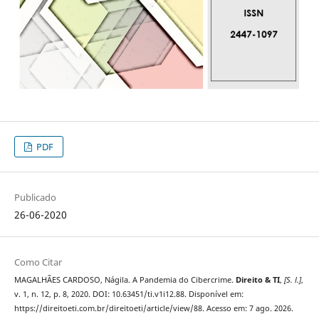
PDF
Publicado
26-06-2020
Como Citar
MAGALHÃES CARDOSO, Nágila. A Pandemia do Cibercrime.
Direito & TI
,
[S. l.]
,
v. 1, n. 12, p. 8, 2020. DOI: 10.63451/ti.v1i12.88. Disponível em:
https://direitoeti.com.br/direitoeti/article/view/88. Acesso em: 7 ago. 2026.