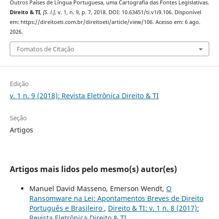
Outros Países de Língua Portuguesa, uma Cartografia das Fontes Legislativas.
Direito & TI
,
[S. l.]
, v. 1, n. 9, p. 7, 2018. DOI: 10.63451/ti.v1i9.106. Disponível
em: https://direitoeti.com.br/direitoeti/article/view/106. Acesso em: 6 ago.
2026.
Fomatos de Citação
Edição
v. 1 n. 9 (2018): Revista Eletrônica Direito & TI
Seção
Artigos
Artigos mais lidos pelo mesmo(s) autor(es)
Manuel David Masseno, Emerson Wendt,
O
Ransomware na Lei: Apontamentos Breves de Direito
Português e Brasileiro
,
Direito & TI: v. 1 n. 8 (2017):
Revista Eletrônica Direito & TI