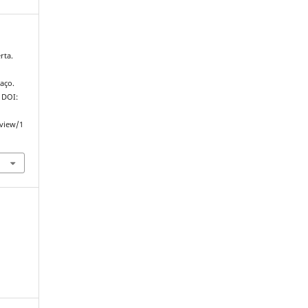
rta.
aço.
. DOI:
/view/1