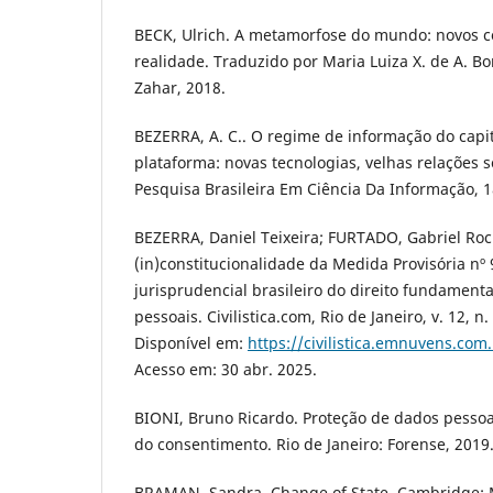
BECK, Ulrich. A metamorfose do mundo: novos c
realidade. Traduzido por Maria Luiza X. de A. Bor
Zahar, 2018.
BEZERRA, A. C.. O regime de informação do capit
plataforma: novas tecnologias, velhas relações 
Pesquisa Brasileira Em Ciência Da Informação, 18
BEZERRA, Daniel Teixeira; FURTADO, Gabriel Roc
(in)constitucionalidade da Medida Provisória nº
jurisprudencial brasileiro do direito fundament
pessoais. Civilistica.com, Rio de Janeiro, v. 12, n.
Disponível em:
https://civilistica.emnuvens.com
Acesso em: 30 abr. 2025.
BIONI, Bruno Ricardo. Proteção de dados pessoai
do consentimento. Rio de Janeiro: Forense, 2019
BRAMAN, Sandra. Change of State. Cambridge: 