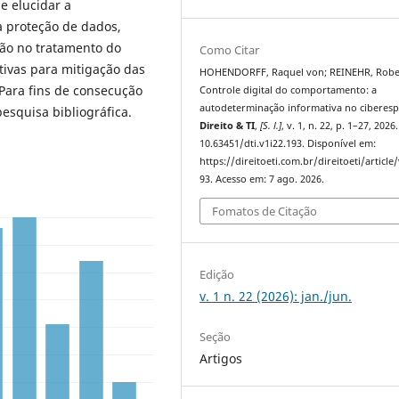
e elucidar a
a proteção de dados,
ação no tratamento do
Como Citar
tivas para mitigação das
HOHENDORFF, Raquel von; REINEHR, Robe
 Para fins de consecução
Controle digital do comportamento: a
autodeterminação informativa no ciberesp
esquisa bibliográfica.
Direito & TI
,
[S. l.]
, v. 1, n. 22, p. 1–27, 2026
10.63451/dti.v1i22.193. Disponível em:
https://direitoeti.com.br/direitoeti/article
93. Acesso em: 7 ago. 2026.
Fomatos de Citação
Edição
v. 1 n. 22 (2026): jan./jun.
Seção
Artigos