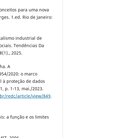
onceitos para uma nova
ges. 1.ed. Rio de Janeiro:
alismo industrial de
sociais. Tendências Da
(1)., 2025.
ha. A
 954/2020: o marco
al à proteção de dados
 1, p. 1-13, mai./2023.
.br/redc/article/view/849
.
s: a função e os limites
.
MIT, 2006.