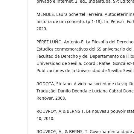
privado e internet. 2. ed., Indaiatuba, SP: Editor
MENDES, Laura Schertel Ferreira. Autodetermina
história de um conceito. (p.1-18). In: Pensar. Fort
2020.
PÉREZ LUÑO, Antonio-E. La Filosofía del Derecho 
Estudios conmemorativos del 65 aniversario del
Facultad de Derecho y del Departamento de Filos
Universidad de Sevilla. Coord.: Rafael González-T
Publicaciones de la Universidad de Sevilla: Sevill
RODOTÀ, Stefano. A vida na sociedade da vigilân
Tradução: Danilo Doenda e Luciana Cabral Doned
Renovar, 2008.
ROUVROY, A.& BERNS T. Le nouveau pouvoir statis
40, 2010.
ROUVROY, A., & BERNS, T. Governamentalidade a