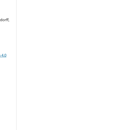
dorff,
a
 4.0