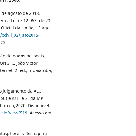
4 de agosto de 2018.
ra a Lei nº 12.965, de 23
 Oficial da União, 15 ago.
/ccivil_03/_ato2015-
023.
ção de dados pessoais.
ONGHI, João Victor
nternet. 2. ed., Indaiatuba,
no julgamento da ADI
aput e §§1º e 3º da MP
. 1, maio/2020. Disponível
ticle/view/519
. Acesso em:
Infosphere Is Reshaping