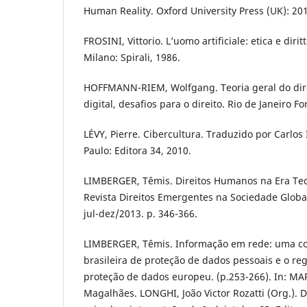
Human Reality. Oxford University Press (UK): 201
FROSINI, Vittorio. L’uomo artificiale: etica e dirit
Milano: Spirali, 1986.
HOFFMANN-RIEM, Wolfgang. Teoria geral do dire
digital, desafios para o direito. Rio de Janeiro F
LÉVY, Pierre. Cibercultura. Traduzido por Carlos 
Paulo: Editora 34, 2010.
LIMBERGER, Têmis. Direitos Humanos na Era Tec
Revista Direitos Emergentes na Sociedade Global –
jul-dez/2013. p. 346-366.
LIMBERGER, Têmis. Informação em rede: uma co
brasileira de proteção de dados pessoais e o r
proteção de dados europeu. (p.253-266). In: M
Magalhães. LONGHI, João Victor Rozatti (Org.). Dir