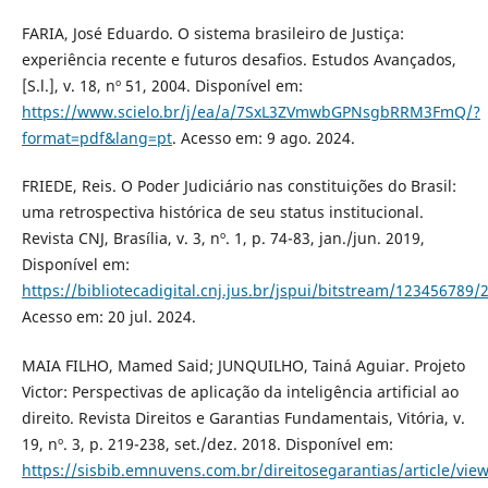
FARIA, José Eduardo. O sistema brasileiro de Justiça:
experiência recente e futuros desafios. Estudos Avançados,
[S.l.], v. 18, nº 51, 2004. Disponível em:
https://www.scielo.br/j/ea/a/7SxL3ZVmwbGPNsgbRRM3FmQ/?
format=pdf&lang=pt
. Acesso em: 9 ago. 2024.
FRIEDE, Reis. O Poder Judiciário nas constituições do Brasil:
uma retrospectiva histórica de seu status institucional.
Revista CNJ, Brasília, v. 3, nº. 1, p. 74-83, jan./jun. 2019,
Disponível em:
https://bibliotecadigital.cnj.jus.br/jspui/bitstream/1234
Acesso em: 20 jul. 2024.
MAIA FILHO, Mamed Said; JUNQUILHO, Tainá Aguiar. Projeto
Victor: Perspectivas de aplicação da inteligência artificial ao
direito. Revista Direitos e Garantias Fundamentais, Vitória, v.
19, nº. 3, p. 219-238, set./dez. 2018. Disponível em:
https://sisbib.emnuvens.com.br/direitosegarantias/article/vie