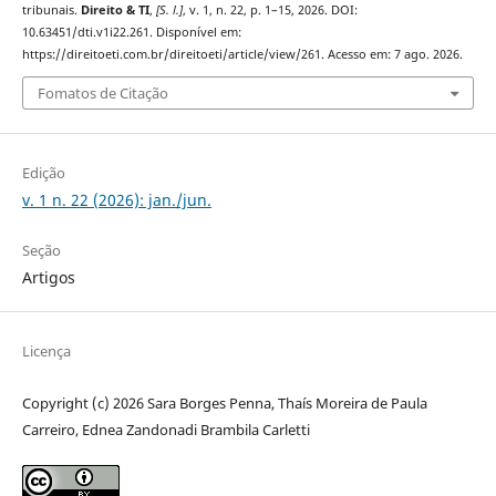
tribunais.
Direito & TI
,
[S. l.]
, v. 1, n. 22, p. 1–15, 2026. DOI:
10.63451/dti.v1i22.261. Disponível em:
https://direitoeti.com.br/direitoeti/article/view/261. Acesso em: 7 ago. 2026.
Fomatos de Citação
Edição
v. 1 n. 22 (2026): jan./jun.
Seção
Artigos
Licença
Copyright (c) 2026 Sara Borges Penna, Thaís Moreira de Paula
Carreiro, Ednea Zandonadi Brambila Carletti