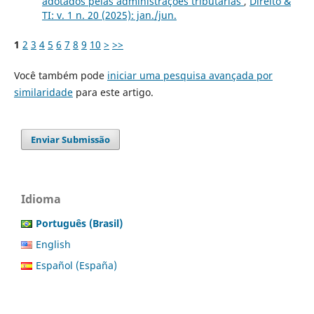
adotados pelas administrações tributárias
,
Direito &
TI: v. 1 n. 20 (2025): jan./jun.
1
2
3
4
5
6
7
8
9
10
>
>>
Você também pode
iniciar uma pesquisa avançada por
similaridade
para este artigo.
Enviar Submissão
Idioma
Português (Brasil)
English
Español (España)