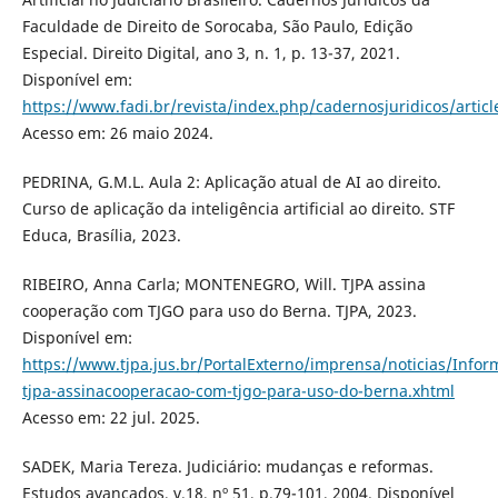
Faculdade de Direito de Sorocaba, São Paulo, Edição
Especial. Direito Digital, ano 3, n. 1, p. 13-37, 2021.
Disponível em:
https://www.fadi.br/revista/index.php/cadernosjuridicos/artic
Acesso em: 26 maio 2024.
PEDRINA, G.M.L. Aula 2: Aplicação atual de AI ao direito.
Curso de aplicação da inteligência artificial ao direito. STF
Educa, Brasília, 2023.
RIBEIRO, Anna Carla; MONTENEGRO, Will. TJPA assina
cooperação com TJGO para uso do Berna. TJPA, 2023.
Disponível em:
https://www.tjpa.jus.br/PortalExterno/imprensa/noticias/Info
tjpa-assinacooperacao-com-tjgo-para-uso-do-berna.xhtml
Acesso em: 22 jul. 2025.
SADEK, Maria Tereza. Judiciário: mudanças e reformas.
Estudos avançados, v.18, nº 51, p.79-101, 2004. Disponível