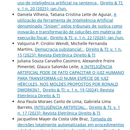
uso de inteligência artificial na sentença
,
Direito & TI:
v. 1 n. 20 (2025): jan./jun.
Daniela Vilhena, Tatiana Cristina Leite de Aguiar,
A
utilização da ferramenta de Inteligência Artificial
denominado “Sniper” pelos tribunais de justiça como
inovação e transformação de soluções em matéria de
execução fiscal
,
Direito & TI: v. 1 n. 22 (2026): jan./jun.
Valquiria P. Cirolini Wendt, Michelle Fernanda
Martins,
Democracia substancial:
,
Direito & TI: v. 1 n.
15 (2023): Revista Eletrônica Direito & TI
Juliana Souza Carvalho Casimiro, Alexandre Freire
Pimentel, Glauco Salomão Leite,
A INTELIGÊNCIA
ARTIFICIAL PODE DE FATO CAPACITAR O JUIZ HUMANO
PARA TRANSFORMÁ-LO NUMA ESPÉCIE DE JUIZ
HÉRCULES, NOS MOLDES PROPOSTOS POR RONALD
DWORKIN?
,
Direito & TI: v. 1 n. 19 (2024): Revista
Eletrônica Direito & TI
Ana Paula Moraes Canto de Lima, Gabriela Lima
Barreto,
INTELIGÊNCIA ARTIFICIAL:
,
Direito & TI: v. 1
n. 17 (2023): Revista Eletrônica Direito & TI
Jacqueline Mayer da Costa Ude Braz,
Tomada de
decisões totalmente automatizadas em procedimentos