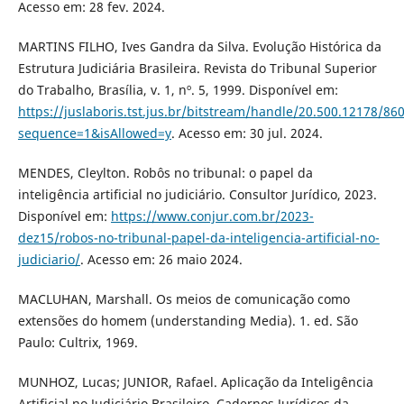
Acesso em: 28 fev. 2024.
MARTINS FILHO, Ives Gandra da Silva. Evolução Histórica da
Estrutura Judiciária Brasileira. Revista do Tribunal Superior
do Trabalho, Brasília, v. 1, nº. 5, 1999. Disponível em:
https://juslaboris.tst.jus.br/bitstream/handle/20.500.12178/86
sequence=1&isAllowed=y
. Acesso em: 30 jul. 2024.
MENDES, Cleylton. Robôs no tribunal: o papel da
inteligência artificial no judiciário. Consultor Jurídico, 2023.
Disponível em:
https://www.conjur.com.br/2023-
dez15/robos-no-tribunal-papel-da-inteligencia-artificial-no-
judiciario/
. Acesso em: 26 maio 2024.
MACLUHAN, Marshall. Os meios de comunicação como
extensões do homem (understanding Media). 1. ed. São
Paulo: Cultrix, 1969.
MUNHOZ, Lucas; JUNIOR, Rafael. Aplicação da Inteligência
Artificial no Judiciário Brasileiro. Cadernos Jurídicos da