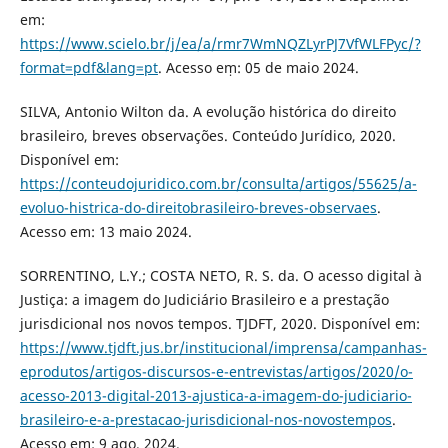
em:
https://www.scielo.br/j/ea/a/rmr7WmNQZLyrPJ7VfWLFPyc/?
format=pdf&lang=pt
. Acesso eṃ: 05 de maio 2024.
SILVA, Antonio Wilton da. A evolução histórica do direito
brasileiro, breves observações. Conteúdo Jurídico, 2020.
Disponível em:
https://conteudojuridico.com.br/consulta/artigos/55625/a-
evoluo-histrica-do-direitobrasileiro-breves-observaes
.
Acesso em: 13 maio 2024.
SORRENTINO, L.Y.; COSTA NETO, R. S. da. O acesso digital à
Justiça: a imagem do Judiciário Brasileiro e a prestação
jurisdicional nos novos tempos. TJDFT, 2020. Disponível em:
https://www.tjdft.jus.br/institucional/imprensa/campanhas-
eprodutos/artigos-discursos-e-entrevistas/artigos/2020/o-
acesso-2013-digital-2013-ajustica-a-imagem-do-judiciario-
brasileiro-e-a-prestacao-jurisdicional-nos-novostempos
.
Acesso em: 9 ago. 2024.