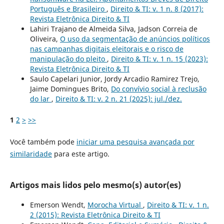
Português e Brasileiro
,
Direito & TI: v. 1 n. 8 (2017):
Revista Eletrônica Direito & TI
Lahiri Trajano de Almeida Silva, Jadson Correia de
Oliveira,
O uso da segmentação de anúncios políticos
nas campanhas digitais eleitorais e o risco de
manipulação do pleito
,
Direito & TI: v. 1 n. 15 (2023):
Revista Eletrônica Direito & TI
Saulo Capelari Junior, Jordy Arcadio Ramirez Trejo,
Jaime Domingues Brito,
Do convívio social à reclusão
do lar
,
Direito & TI: v. 2 n. 21 (2025): jul./dez.
1
2
>
>>
Você também pode
iniciar uma pesquisa avançada por
similaridade
para este artigo.
Artigos mais lidos pelo mesmo(s) autor(es)
Emerson Wendt,
Morocha Virtual
,
Direito & TI: v. 1 n.
2 (2015): Revista Eletrônica Direito & TI