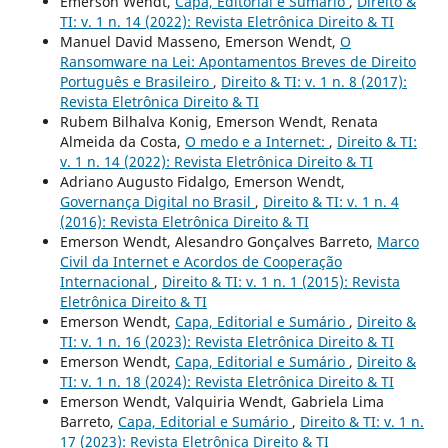
Emerson Wendt,
Capa, Editorial e Sumário
,
Direito &
TI: v. 1 n. 14 (2022): Revista Eletrônica Direito & TI
Manuel David Masseno, Emerson Wendt,
O
Ransomware na Lei: Apontamentos Breves de Direito
Português e Brasileiro
,
Direito & TI: v. 1 n. 8 (2017):
Revista Eletrônica Direito & TI
Rubem Bilhalva Konig, Emerson Wendt, Renata
Almeida da Costa,
O medo e a Internet:
,
Direito & TI:
v. 1 n. 14 (2022): Revista Eletrônica Direito & TI
Adriano Augusto Fidalgo, Emerson Wendt,
Governança Digital no Brasil
,
Direito & TI: v. 1 n. 4
(2016): Revista Eletrônica Direito & TI
Emerson Wendt, Alesandro Gonçalves Barreto,
Marco
Civil da Internet e Acordos de Cooperação
Internacional
,
Direito & TI: v. 1 n. 1 (2015): Revista
Eletrônica Direito & TI
Emerson Wendt,
Capa, Editorial e Sumário
,
Direito &
TI: v. 1 n. 16 (2023): Revista Eletrônica Direito & TI
Emerson Wendt,
Capa, Editorial e Sumário
,
Direito &
TI: v. 1 n. 18 (2024): Revista Eletrônica Direito & TI
Emerson Wendt, Valquiria Wendt, Gabriela Lima
Barreto,
Capa, Editorial e Sumário
,
Direito & TI: v. 1 n.
17 (2023): Revista Eletrônica Direito & TI