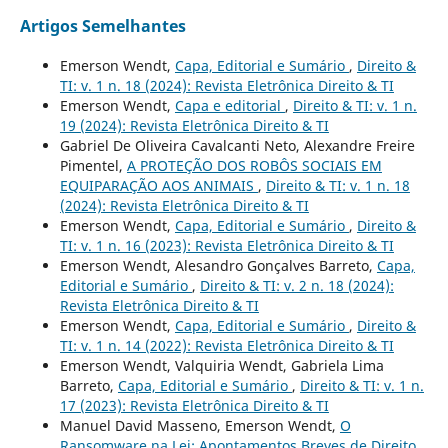
Artigos Semelhantes
Emerson Wendt,
Capa, Editorial e Sumário
,
Direito &
TI: v. 1 n. 18 (2024): Revista Eletrônica Direito & TI
Emerson Wendt,
Capa e editorial
,
Direito & TI: v. 1 n.
19 (2024): Revista Eletrônica Direito & TI
Gabriel De Oliveira Cavalcanti Neto, Alexandre Freire
Pimentel,
A PROTEÇÃO DOS ROBÔS SOCIAIS EM
EQUIPARAÇÃO AOS ANIMAIS
,
Direito & TI: v. 1 n. 18
(2024): Revista Eletrônica Direito & TI
Emerson Wendt,
Capa, Editorial e Sumário
,
Direito &
TI: v. 1 n. 16 (2023): Revista Eletrônica Direito & TI
Emerson Wendt, Alesandro Gonçalves Barreto,
Capa,
Editorial e Sumário
,
Direito & TI: v. 2 n. 18 (2024):
Revista Eletrônica Direito & TI
Emerson Wendt,
Capa, Editorial e Sumário
,
Direito &
TI: v. 1 n. 14 (2022): Revista Eletrônica Direito & TI
Emerson Wendt, Valquiria Wendt, Gabriela Lima
Barreto,
Capa, Editorial e Sumário
,
Direito & TI: v. 1 n.
17 (2023): Revista Eletrônica Direito & TI
Manuel David Masseno, Emerson Wendt,
O
Ransomware na Lei: Apontamentos Breves de Direito