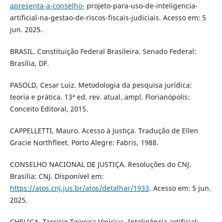
apresenta-a-conselho-
projeto-para-uso-de-inteligencia-
artificial-na-gestao-de-riscos-fiscais-judiciais. Acesso em: 5
jun. 2025.
BRASIL. Constituição Federal Brasileira. Senado Federal:
Brasília, DF.
PASOLD, Cesar Luiz. Metodologia da pesquisa jurídica:
teoria e prática. 13ª ed. rev. atual. ampl. Florianópolis:
Conceito Editoral, 2015.
CAPPELLETTI, Mauro. Acesso à Justiça. Tradução de Ellen
Gracie Northfleet. Porto Alegre: Fabris, 1988.
CONSELHO NACIONAL DE JUSTIÇA. Resoluções do CNJ.
Brasília: CNJ. Disponível em:
https://atos.cnj.jus.br/atos/detalhar/1933
. Acesso em: 5 jun.
2025.
CHELIGA, Tarcisio Teixeira Vinicius. Inteligência artificial: