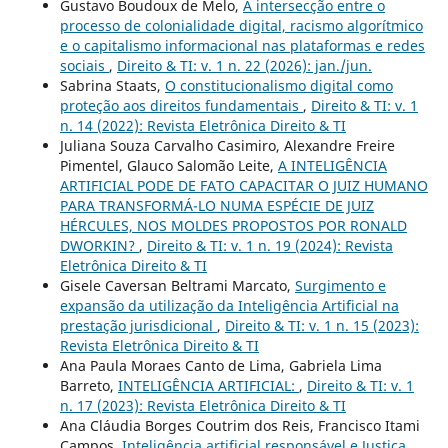
Gustavo Boudoux de Melo,
A intersecção entre o
processo de colonialidade digital, racismo algorítmico
e o capitalismo informacional nas plataformas e redes
sociais
,
Direito & TI: v. 1 n. 22 (2026): jan./jun.
Sabrina Staats,
O constitucionalismo digital como
proteção aos direitos fundamentais
,
Direito & TI: v. 1
n. 14 (2022): Revista Eletrônica Direito & TI
Juliana Souza Carvalho Casimiro, Alexandre Freire
Pimentel, Glauco Salomão Leite,
A INTELIGÊNCIA
ARTIFICIAL PODE DE FATO CAPACITAR O JUIZ HUMANO
PARA TRANSFORMÁ-LO NUMA ESPÉCIE DE JUIZ
HÉRCULES, NOS MOLDES PROPOSTOS POR RONALD
DWORKIN?
,
Direito & TI: v. 1 n. 19 (2024): Revista
Eletrônica Direito & TI
Gisele Caversan Beltrami Marcato,
Surgimento e
expansão da utilização da Inteligência Artificial na
prestação jurisdicional
,
Direito & TI: v. 1 n. 15 (2023):
Revista Eletrônica Direito & TI
Ana Paula Moraes Canto de Lima, Gabriela Lima
Barreto,
INTELIGÊNCIA ARTIFICIAL:
,
Direito & TI: v. 1
n. 17 (2023): Revista Eletrônica Direito & TI
Ana Cláudia Borges Coutrim dos Reis, Francisco Itami
Campos,
Inteligência artificial responsável e Justiça