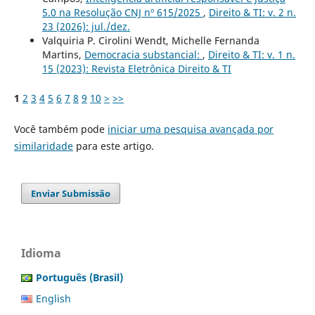
5.0 na Resolução CNJ nº 615/2025
,
Direito & TI: v. 2 n.
23 (2026): jul./dez.
Valquiria P. Cirolini Wendt, Michelle Fernanda
Martins,
Democracia substancial:
,
Direito & TI: v. 1 n.
15 (2023): Revista Eletrônica Direito & TI
1
2
3
4
5
6
7
8
9
10
>
>>
Você também pode
iniciar uma pesquisa avançada por
similaridade
para este artigo.
Enviar Submissão
Idioma
Português (Brasil)
English