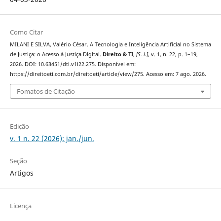
Como Citar
MILANI E SILVA, Valério César. A Tecnologia e Inteligência Artificial no Sistema
de Justiça: o Acesso à Justiça Digital.
Direito & TI
,
[S. l.]
, v. 1, n. 22, p. 1–19,
2026. DOI: 10.63451/dti.v1i22.275. Disponível em:
https://direitoeti.com.br/direitoeti/article/view/275. Acesso em: 7 ago. 2026.
Fomatos de Citação
Edição
v. 1 n. 22 (2026): jan./jun.
Seção
Artigos
Licença