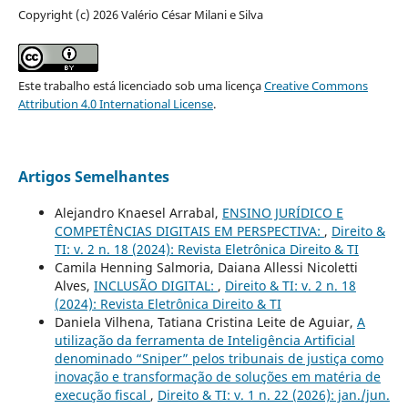
Copyright (c) 2026 Valério César Milani e Silva
Este trabalho está licenciado sob uma licença
Creative Commons
Attribution 4.0 International License
.
Artigos Semelhantes
Alejandro Knaesel Arrabal,
ENSINO JURÍDICO E
COMPETÊNCIAS DIGITAIS EM PERSPECTIVA:
,
Direito &
TI: v. 2 n. 18 (2024): Revista Eletrônica Direito & TI
Camila Henning Salmoria, Daiana Allessi Nicoletti
Alves,
INCLUSÃO DIGITAL:
,
Direito & TI: v. 2 n. 18
(2024): Revista Eletrônica Direito & TI
Daniela Vilhena, Tatiana Cristina Leite de Aguiar,
A
utilização da ferramenta de Inteligência Artificial
denominado “Sniper” pelos tribunais de justiça como
inovação e transformação de soluções em matéria de
execução fiscal
,
Direito & TI: v. 1 n. 22 (2026): jan./jun.