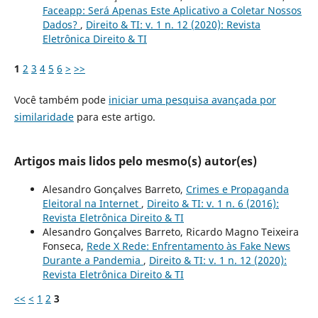
Faceapp: Será Apenas Este Aplicativo a Coletar Nossos
Dados?
,
Direito & TI: v. 1 n. 12 (2020): Revista
Eletrônica Direito & TI
1
2
3
4
5
6
>
>>
Você também pode
iniciar uma pesquisa avançada por
similaridade
para este artigo.
Artigos mais lidos pelo mesmo(s) autor(es)
Alesandro Gonçalves Barreto,
Crimes e Propaganda
Eleitoral na Internet
,
Direito & TI: v. 1 n. 6 (2016):
Revista Eletrônica Direito & TI
Alesandro Gonçalves Barreto, Ricardo Magno Teixeira
Fonseca,
Rede X Rede: Enfrentamento às Fake News
Durante a Pandemia
,
Direito & TI: v. 1 n. 12 (2020):
Revista Eletrônica Direito & TI
<<
<
1
2
3