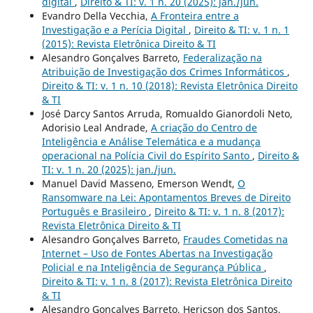
digital
,
Direito & TI: v. 1 n. 20 (2025): jan./jun.
Evandro Della Vecchia,
A Fronteira entre a
Investigação e a Perícia Digital
,
Direito & TI: v. 1 n. 1
(2015): Revista Eletrônica Direito & TI
Alesandro Gonçalves Barreto,
Federalização na
Atribuição de Investigação dos Crimes Informáticos
,
Direito & TI: v. 1 n. 10 (2018): Revista Eletrônica Direito
& TI
José Darcy Santos Arruda, Romualdo Gianordoli Neto,
Adorisio Leal Andrade,
A criação do Centro de
Inteligência e Análise Telemática e a mudança
operacional na Polícia Civil do Espírito Santo
,
Direito &
TI: v. 1 n. 20 (2025): jan./jun.
Manuel David Masseno, Emerson Wendt,
O
Ransomware na Lei: Apontamentos Breves de Direito
Português e Brasileiro
,
Direito & TI: v. 1 n. 8 (2017):
Revista Eletrônica Direito & TI
Alesandro Gonçalves Barreto,
Fraudes Cometidas na
Internet – Uso de Fontes Abertas na Investigação
Policial e na Inteligência de Segurança Pública
,
Direito & TI: v. 1 n. 8 (2017): Revista Eletrônica Direito
& TI
Alesandro Gonçalves Barreto, Hericson dos Santos,