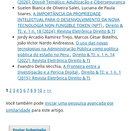
(2026): Dossiê Temático: Adultização e Cibersegurança
Suelen Bianca de Oliveira Sales, Luciana de Paula
Soares,
A IMPORTÂNCIA DA PROPRIEDADE
INTELECTUAL PARA O DESENVOLVIMENTO DA NOVA
TECNOLOGIA NON-FUNGIBLE TOKEN (NFT)
,
Direito &
TI: v. 1 n. 18 (2024): Revista Eletrônica Direito & TI
Jordy Arcadio Ramirez Trejo, Marcos César Botelho,
João Victor Nardo Andreassa,
O uso das novas
tecnologias na Administração Pública como política
pública do estado no Peru
,
Direito & TI: v. 1 n. 14
(2022): Revista Eletrônica Direito & TI
Evandro Della Vecchia,
A Fronteira entre a
Investigação e a Perícia Digital
,
Direito & TI: v. 1 n. 1
(2015): Revista Eletrônica Direito & TI
1
2
3
4
5
6
7
8
9
10
>
>>
Você também pode
iniciar uma pesquisa avançada por
similaridade
para este artigo.
Enviar Submissão