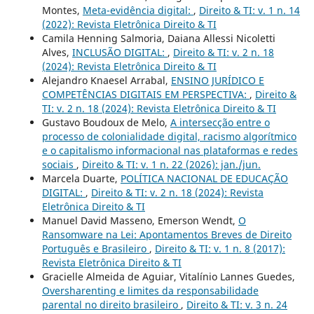
Montes,
Meta-evidência digital:
,
Direito & TI: v. 1 n. 14
(2022): Revista Eletrônica Direito & TI
Camila Henning Salmoria, Daiana Allessi Nicoletti
Alves,
INCLUSÃO DIGITAL:
,
Direito & TI: v. 2 n. 18
(2024): Revista Eletrônica Direito & TI
Alejandro Knaesel Arrabal,
ENSINO JURÍDICO E
COMPETÊNCIAS DIGITAIS EM PERSPECTIVA:
,
Direito &
TI: v. 2 n. 18 (2024): Revista Eletrônica Direito & TI
Gustavo Boudoux de Melo,
A intersecção entre o
processo de colonialidade digital, racismo algorítmico
e o capitalismo informacional nas plataformas e redes
sociais
,
Direito & TI: v. 1 n. 22 (2026): jan./jun.
Marcela Duarte,
POLÍTICA NACIONAL DE EDUCAÇÃO
DIGITAL:
,
Direito & TI: v. 2 n. 18 (2024): Revista
Eletrônica Direito & TI
Manuel David Masseno, Emerson Wendt,
O
Ransomware na Lei: Apontamentos Breves de Direito
Português e Brasileiro
,
Direito & TI: v. 1 n. 8 (2017):
Revista Eletrônica Direito & TI
Gracielle Almeida de Aguiar, Vitalínio Lannes Guedes,
Oversharenting e limites da responsabilidade
parental no direito brasileiro
,
Direito & TI: v. 3 n. 24