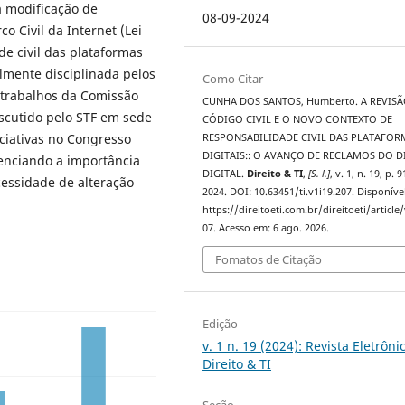
 modificação de
08-09-2024
 Civil da Internet (Lei
de civil das plataformas
almente disciplinada pelos
Como Citar
s trabalhos da Comissão
CUNHA DOS SANTOS, Humberto. A REVIS
iscutido pelo STF em sede
CÓDIGO CIVIL E O NOVO CONTEXTO DE
ciativas no Congresso
RESPONSABILIDADE CIVIL DAS PLATAFOR
DIGITAIS:: O AVANÇO DE RECLAMOS DO D
denciando a importância
DIGITAL.
Direito & TI
,
[S. l.]
, v. 1, n. 19, p. 
cessidade de alteração
2024. DOI: 10.63451/ti.v1i19.207. Disponíve
https://direitoeti.com.br/direitoeti/article
07. Acesso em: 6 ago. 2026.
Fomatos de Citação
Edição
v. 1 n. 19 (2024): Revista Eletrôni
Direito & TI