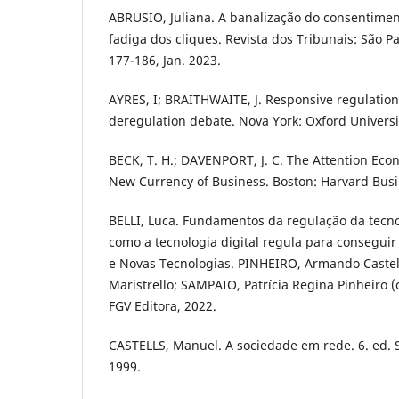
ABRUSIO, Juliana. A banalização do consentime
fadiga dos cliques. Revista dos Tribunais: São Pa
177-186, Jan. 2023.
AYRES, I; BRAITHWAITE, J. Responsive regulatio
deregulation debate. Nova York: Oxford Universi
BECK, T. H.; DAVENPORT, J. C. The Attention Ec
New Currency of Business. Boston: Harvard Busi
BELLI, Luca. Fundamentos da regulação da tecno
como a tecnologia digital regula para conseguir 
e Novas Tecnologias. PINHEIRO, Armando Castel
Maristrello; SAMPAIO, Patrícia Regina Pinheiro (c
FGV Editora, 2022.
CASTELLS, Manuel. A sociedade em rede. 6. ed. S
1999.