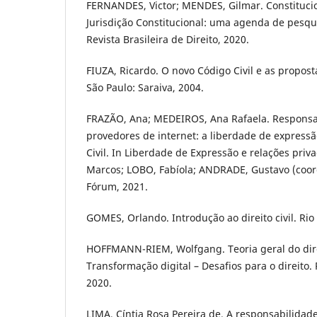
FERNANDES, Victor; MENDES, Gilmar. Constitucio
Jurisdição Constitucional: uma agenda de pesqui
Revista Brasileira de Direito, 2020.
FIUZA, Ricardo. O novo Código Civil e as propos
São Paulo: Saraiva, 2004.
FRAZÃO, Ana; MEDEIROS, Ana Rafaela. Responsab
provedores de internet: a liberdade de expressã
Civil. In Liberdade de Expressão e relações pr
Marcos; LOBO, Fabíola; ANDRADE, Gustavo (coord
Fórum, 2021.
GOMES, Orlando. Introdução ao direito civil. Rio
HOFFMANN-RIEM, Wolfgang. Teoria geral do direi
Transformação digital – Desafios para o direito. 
2020.
LIMA, Cíntia Rosa Pereira de. A responsabilidade