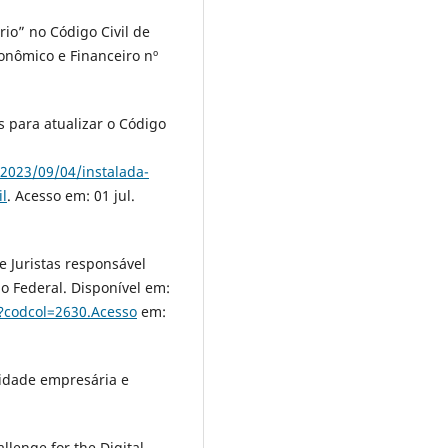
io” no Código Civil de
conômico e Financeiro nº
 para atualizar o Código
/2023/09/04/instalada-
il
. Acesso em: 01 jul.
 Juristas responsável
do Federal. Disponível em:
o?codcol=2630.Acesso
em:
vidade empresária e
llenge for the Digital