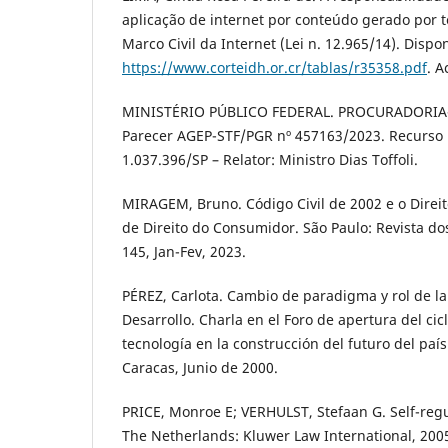
aplicação de internet por conteúdo gerado por t
Marco Civil da Internet (Lei n. 12.965/14). Dispo
https://www.corteidh.or.cr/tablas/r35358.pdf
. A
MINISTÉRIO PÚBLICO FEDERAL. PROCURADORIA
Parecer AGEP-STF/PGR nº 457163/2023. Recurso E
1.037.396/SP – Relator: Ministro Dias Toffoli.
MIRAGEM, Bruno. Código Civil de 2002 e o Direito
de Direito do Consumidor. São Paulo: Revista dos
145, Jan-Fev, 2023.
PÉREZ, Carlota. Cambio de paradigma y rol de la
Desarrollo. Charla en el Foro de apertura del cicl
tecnología en la construcción del futuro del paí
Caracas, Junio de 2000.
PRICE, Monroe E; VERHULST, Stefaan G. Self-regu
The Netherlands: Kluwer Law International, 200