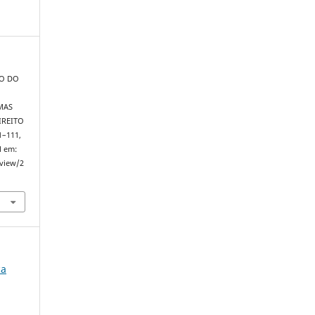
ÃO DO
MAS
IREITO
91–111,
l em:
/view/2
ca