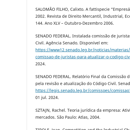
SALOMÃO FILHO, Calixto. A fattispecie “Empresár
2002. Revista de Direito Mercantil, Industrial, E
144. Ano XLV – Outubro-Dezembro 2006.
SENADO FEDERAL. Instalada comissão de juristas
Civil. Agência Senado. Disponível em:
https://www12.senado.leg.br/noticias/materias
comissao-de-juristas-para-atualizar-o-codigo-civ
2024.
SENADO FEDERAL. Relatório Final da Comissão de
pela revisão e atualização do Código Civil. Sena
https://legis.senado.leg.br/comissoes/comissa
01 jul. 2024.
SZTAJN, Rachel. Teoria jurídica da empresa: Ati
mercados. São Paulo: Atlas, 2004.
TIROLE, Jean. Competition and the Industrial Cha