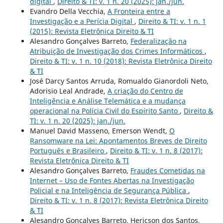
digital
,
Direito & TI: v. 1 n. 20 (2025): jan./jun.
Evandro Della Vecchia,
A Fronteira entre a
Investigação e a Perícia Digital
,
Direito & TI: v. 1 n. 1
(2015): Revista Eletrônica Direito & TI
Alesandro Gonçalves Barreto,
Federalização na
Atribuição de Investigação dos Crimes Informáticos
,
Direito & TI: v. 1 n. 10 (2018): Revista Eletrônica Direito
& TI
José Darcy Santos Arruda, Romualdo Gianordoli Neto,
Adorisio Leal Andrade,
A criação do Centro de
Inteligência e Análise Telemática e a mudança
operacional na Polícia Civil do Espírito Santo
,
Direito &
TI: v. 1 n. 20 (2025): jan./jun.
Manuel David Masseno, Emerson Wendt,
O
Ransomware na Lei: Apontamentos Breves de Direito
Português e Brasileiro
,
Direito & TI: v. 1 n. 8 (2017):
Revista Eletrônica Direito & TI
Alesandro Gonçalves Barreto,
Fraudes Cometidas na
Internet – Uso de Fontes Abertas na Investigação
Policial e na Inteligência de Segurança Pública
,
Direito & TI: v. 1 n. 8 (2017): Revista Eletrônica Direito
& TI
Alesandro Gonçalves Barreto, Hericson dos Santos,