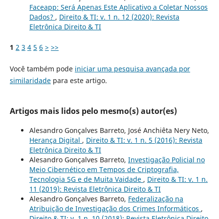
Faceapp: Será Apenas Este Aplicativo a Coletar Nossos
Dados?
,
Direito & TI: v. 1 n. 12 (2020): Revista
Eletrônica Direito & TI
1
2
3
4
5
6
>
>>
Você também pode
iniciar uma pesquisa avançada por
similaridade
para este artigo.
Artigos mais lidos pelo mesmo(s) autor(es)
Alesandro Gonçalves Barreto, José Anchiêta Nery Neto,
Herança Digital
,
Direito & TI: v. 1 n. 5 (2016): Revista
Eletrônica Direito & TI
Alesandro Gonçalves Barreto,
Investigação Policial no
Meio Cibernético em Tempos de Criptografia,
Tecnologia 5G e de Muita Vaidade
,
Direito & TI: v. 1 n.
11 (2019): Revista Eletrônica Direito & TI
Alesandro Gonçalves Barreto,
Federalização na
Atribuição de Investigação dos Crimes Informáticos
,
Direito & TI: v. 1 n. 10 (2018): Revista Eletrônica Direito