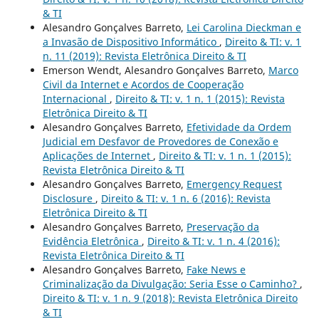
& TI
Alesandro Gonçalves Barreto,
Lei Carolina Dieckman e
a Invasão de Dispositivo Informático
,
Direito & TI: v. 1
n. 11 (2019): Revista Eletrônica Direito & TI
Emerson Wendt, Alesandro Gonçalves Barreto,
Marco
Civil da Internet e Acordos de Cooperação
Internacional
,
Direito & TI: v. 1 n. 1 (2015): Revista
Eletrônica Direito & TI
Alesandro Gonçalves Barreto,
Efetividade da Ordem
Judicial em Desfavor de Provedores de Conexão e
Aplicações de Internet
,
Direito & TI: v. 1 n. 1 (2015):
Revista Eletrônica Direito & TI
Alesandro Gonçalves Barreto,
Emergency Request
Disclosure
,
Direito & TI: v. 1 n. 6 (2016): Revista
Eletrônica Direito & TI
Alesandro Gonçalves Barreto,
Preservação da
Evidência Eletrônica
,
Direito & TI: v. 1 n. 4 (2016):
Revista Eletrônica Direito & TI
Alesandro Gonçalves Barreto,
Fake News e
Criminalização da Divulgação: Seria Esse o Caminho?
,
Direito & TI: v. 1 n. 9 (2018): Revista Eletrônica Direito
& TI