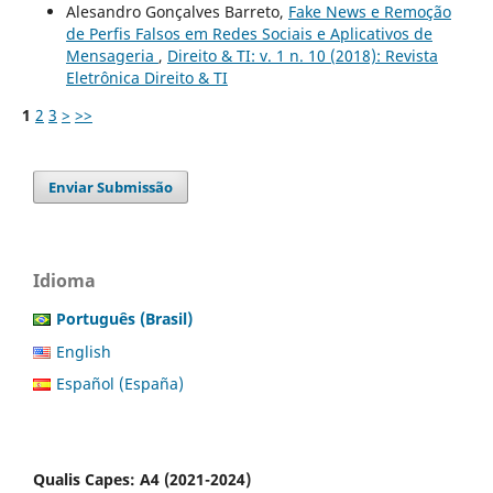
Alesandro Gonçalves Barreto,
Fake News e Remoção
de Perfis Falsos em Redes Sociais e Aplicativos de
Mensageria
,
Direito & TI: v. 1 n. 10 (2018): Revista
Eletrônica Direito & TI
1
2
3
>
>>
Enviar Submissão
Idioma
Português (Brasil)
English
Español (España)
Qualis Capes: A4 (2021-2024)